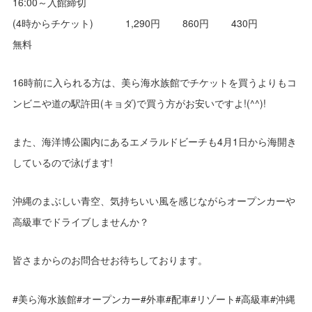
16:00～入館締切
(4時からチケット) 1,290円 860円 430円
無料
16時前に入られる方は、美ら海水族館でチケットを買うよりもコ
ンビニや道の駅許田(キョダ)で買う方がお安いですよ!(^^)!
また、海洋博公園内にあるエメラルドビーチも4月1日から海開き
しているので泳げます!
沖縄のまぶしい青空、気持ちいい風を感じながらオープンカーや
高級車でドライブしませんか？
皆さまからのお問合せお待ちしております。
#美ら海水族館#オープンカー#外車#配車#リゾート#高級車#沖縄