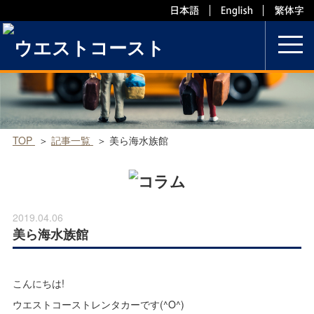
Skip
to
content
TOP
記事一覧
美ら海水族館
2019.04.06
美ら海水族館
こんにちは!
ウエストコーストレンタカーです(^O^)