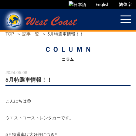
Skip
to
content
TOP
記事一覧
5月特選車情報！！
2024.05.06
5月特選車情報！！
こんにちは😄
ウエストコーストレンタカーです。
5月特選車は大好評につき‼