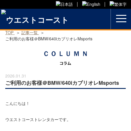
Skip
to
content
TOP
記事一覧
ご利用のお客様＠BMW/640iカブリオレMsports
2026.01.31
ご利用のお客様＠BMW/640iカブリオレMsports
こんにちは！
ウエストコーストレンタカーです。