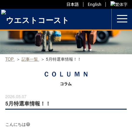
Skip
to
content
TOP
記事一覧
5月特選車情報！！
2026.05.07
5月特選車情報！！
こんにちは😄