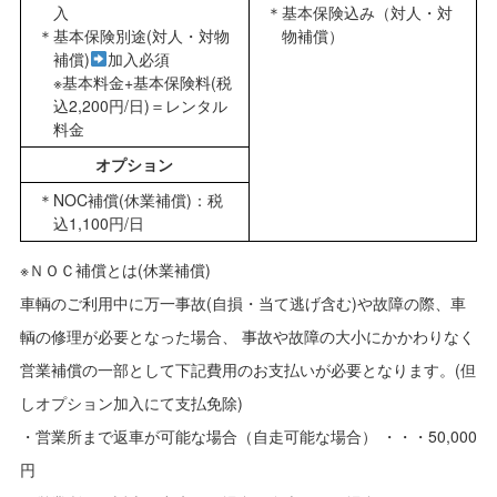
入
基本保険込み（対人・対
基本保険別途(対人・対物
物補償）
補償)
加入必須
※基本料金+基本保険料(税
込2,200円/日)＝レンタル
料金
オプション
NOC補償(休業補償)：税
込1,100円/日
※ＮＯＣ補償とは(休業補償)
車輌のご利用中に万一事故(自損・当て逃げ含む)や故障の際、車
輌の修理が必要となった場合、 事故や故障の大小にかかわりなく
営業補償の一部として下記費用のお支払いが必要となります。(但
しオプション加入にて支払免除)
・営業所まで返車が可能な場合（自走可能な場合） ・・・50,000
円