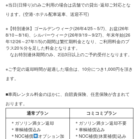
※当日(日帰り)のみご利用の場合は店舗での貸出･返却ご対応とな
ります。(空港･ホテル配車返車、送迎不可)
※【特別連休】ゴールデンウィーク(26年4/25～5/7)、お盆(26年
8/10～8/16)、シルバーウィーク(26年9/19～9/27)、年末年始(26
年12/26～27年1/5)の期間は繁忙期料金となり、ご利用料金のプ
ラス20％分を足した料金となります。
なお特別連休期間のみ、2泊3日以上のご予約受付となります。
※ご予定の返却時間が超過した場合は、10分につき1,000円を頂き
ます。
■車両レンタル料金のほかに、自賠責保険、任意保険が含まれて
おります。
通常プラン
コミコミプラン
ガソリン満タン返却
ガソリン満タン返却不要
車輌補償込み
車輌補償込み
NOC補償
オプション加
NOC補償(休業補償)込み