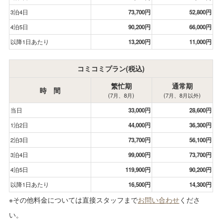
3泊4日
73,700円
52,800円
4泊5日
90,200円
66,000円
以降1日あたり
13,200円
11,000円
コミコミプラン(税込)
繁忙期
通常期
時 間
(7月、8月)
(7月、8月以外)
当日
33,000円
28,600円
1泊2日
44,000円
36,300円
2泊3日
73,700円
56,100円
3泊4日
99,000円
73,700円
4泊5日
119,900円
90,200円
以降1日あたり
16,500円
14,300円
※その他料金については直接スタッフまで
お問い合わせ
くださ
い。