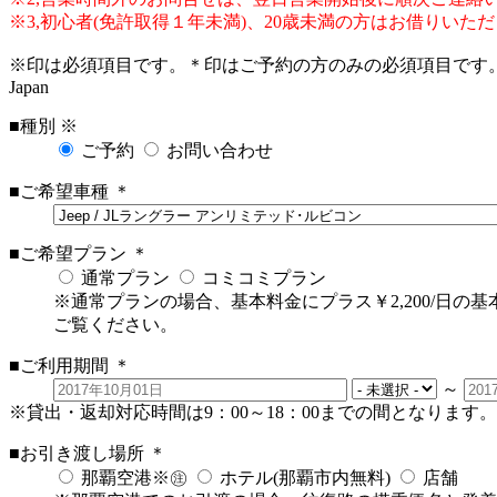
※3,初心者(免許取得１年未満)、20歳未満の方はお借りいた
※
印は必須項目です。
＊
印はご予約の方のみの必須項目です
Japan
■種別
※
ご予約
お問い合わせ
■ご希望車種
＊
■ご希望プラン
＊
通常プラン
コミコミプラン
※通常プランの場合、基本料金にプラス￥2,200/日の
ご覧ください。
■ご利用期間
＊
～
※貸出・返却対応時間は9：00～18：00までの間となりま
■お引き渡し場所
＊
那覇空港※㊟
ホテル(那覇市内無料)
店舗