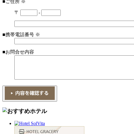
■ご住所
※
〒
-
■携帯電話番号
※
■お問合せ内容