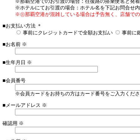
※那覇空港でのお引渡の場合：往復路の搭乗便名と発着
※ホテルにてお引渡の場合：ホテル名を下記お問合せ内
※㊟那覇空港が混雑している場合は予告無く、店舗での
■お支払い方法
＊
事前にクレジットカードで全額お支払い
事前に
■お名前
※
■生年月日
※
■会員番号
※会員カードをお持ちの方はカード番号をご入力くださ
■メールアドレス
※
確認用
※