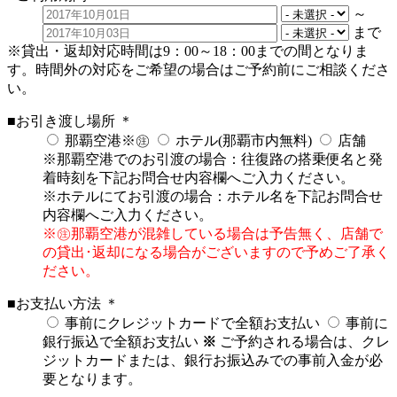
～
まで
※貸出・返却対応時間は9：00～18：00までの間となりま
す。時間外の対応をご希望の場合はご予約前にご相談くださ
い。
■お引き渡し場所
＊
那覇空港※㊟
ホテル(那覇市内無料)
店舗
※那覇空港でのお引渡の場合：往復路の搭乗便名と発
着時刻を下記お問合せ内容欄へご入力ください。
※ホテルにてお引渡の場合：ホテル名を下記お問合せ
内容欄へご入力ください。
※㊟那覇空港が混雑している場合は予告無く、店舗で
の貸出･返却になる場合がございますので予めご了承く
ださい。
■お支払い方法
＊
事前にクレジットカードで全額お支払い
事前に
銀行振込で全額お支払い
※
ご予約される場合は、クレ
ジットカードまたは、銀行お振込みでの事前入金が必
要となります。