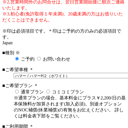
※2,営業時間外のお問合せは、翌日営業開始後に順次ご連絡
いたします。
※3,初心者(免許取得１年未満)、20歳未満の方はお借りいた
だくことはできません。
※
印は必須項目です。
＊
印はご予約の方のみの必須項目で
す。
Japan
■種別
※
ご予約
お問い合わせ
■ご希望車種
＊
■ご希望プラン
＊
通常プラン
コミコミプラン
※通常プランの場合、基本料金にプラス￥2,200/日の基
本保険料が加算されます(加入必須)。別途オプション
のNOC補償(休業補償)の有無をお伝えください。 詳し
くは料金表下部をご覧ください。
■ご利用期間
＊