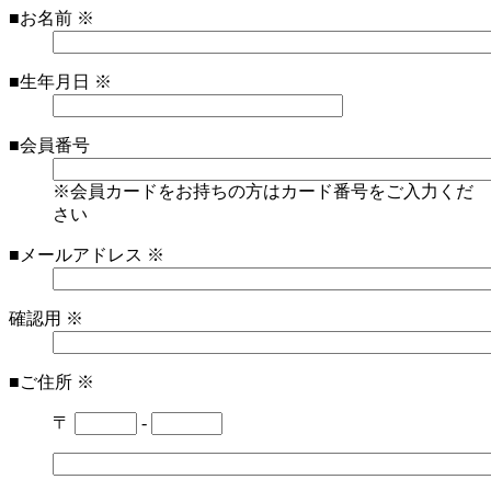
■お名前
※
■生年月日
※
■会員番号
※会員カードをお持ちの方はカード番号をご入力くだ
さい
■メールアドレス
※
確認用
※
■ご住所
※
〒
-